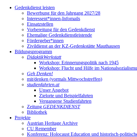
Gedenkdienst leisten
Bewerbung für den Jahrgang 2027/28
Interessent*innen-Infomails
Einsatzstellen
Vorbereitung für den Gedenkdienst
Ehemalige Gedenkdienstleistende
Fördergeber*innen
Zivildienst an der KZ-Gedenkstätte Mauthausen
Bildungsprogramm
DidaktikWerkstatt
Workshop: Erinnerungspolitik nach 1945
Workshop: Flucht und Hilfe im Nationalsozialism
Geh Denken!
mit/denken (vormals Mittwochstreffen)
studienfahrten.at
Unser Angebot
Zielorte und Beispielfahrten
Vergangene Studienfahrten
Zeitung
GEDENKDIENST
Bibliothek
Projekte
Austrian Heritage Archive
CU Remember
Konferenz: Holocaust Education und historisch-politisch