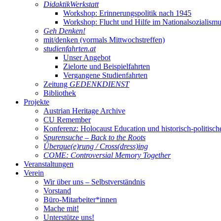
DidaktikWerkstatt
Workshop: Erinnerungspolitik nach 1945
Workshop: Flucht und Hilfe im Nationalsozialism
Geh Denken!
mit/denken (vormals Mittwochstreffen)
studienfahrten.at
Unser Angebot
Zielorte und Beispielfahrten
Vergangene Studienfahrten
Zeitung
GEDENKDIENST
Bibliothek
Projekte
Austrian Heritage Archive
CU Remember
Konferenz: Holocaust Education und historisch-politisch
Spurensuche – Back to the Roots
Überque(e)rung / Cross(dress)ing
COME: Controversial Memory Together
Veranstaltungen
Verein
Wir über uns – Selbstverständnis
Vorstand
Büro-Mitarbeiter*innen
Mache mit!
Unterstütze uns!