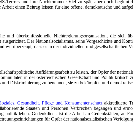
-Terrors und ihre Nachkommen: Viel zu spät, aber doch beginnt die ö
er Arbeit einen Beitrag leisten für eine offene, demokratische und auf
und überkonfessionelle Nichtregierungsorganisation, die sich über
n ausgerichtet. Der Nationalsozialismus, seine Vorgeschichte und Konti
nd wir überzeugt, dass es in der individuellen und gesellschaftlichen V
chaftspolitische Aufklärungsarbeit zu leisten, der Opfer der nationals
ontinuitäten in der österreichischen Gesellschaft und Politik kritisch 
s und Diskriminierung zu benennen, sie zu bekämpfen und demokratisc
Soziales, Gesundheit, Pflege und Konsumentenschutz
akkreditierte 
aborierende Staaten und Personen Verbrechen begangen und ermögli
ngspolitik leben. Gedenkdienst ist die Arbeit an Gedenkstätten, an 
reuungseinrichtungen für Opfer der nationalsozialistischen Verfolgung