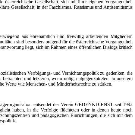
sterreichische Gesellschaft, sich mit ihrer eigenen Vergangenheit
geklärte Gesellschaft, in der Faschismus, Rassismus und Antisemitismus
wiegend aus ehrenamtlich und freiwillig arbeitenden Mitgliedern
nuitäten sind besonders prägend für die österreichische Vergangenheit
erantwortung liegt, sich im Rahmen eines öffentlichen Dialogs kritisch
ozialistischen Verfolgungs- und Vernichtungspolitik zu gedenken, die
zu betrachten und letzteren, wenn nötig, entgegenzutreten. In unserem
he Werte wie Menschen- und Minderheitsrechte zu stärken.
Trägerorganisation entsendet der Verein GEDENKDIENST seit 1992
cht haben, in die Verfolgte flüchteten oder in denen heute noch
Forschungszentren und pädagogischen Einrichtungen, die sich mit dem
spolitik.