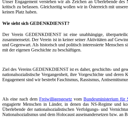
Unser Engagement verstehen wir als Zeichen an Überlebende des NS
kritisch zu befassen. Gleichzeitig wollen wir in Österreich mit unser
keinen Platz haben.
Wie sieht sich GEDENKDIENST?
Der Verein GEDENKDIENST ist eine unabhängige, überparteiliche 
zusammensetzt. Der Verein ist in keiner seiner Aktivitäten auf Gewin
und Gegenwart. Als historisch und politisch interessierte Menschen si
mit der eigenen Geschichte zu beschäftigen.
Ziel des Vereins GEDENKDIENST ist es daher, geschichts- und gesells
nationalsozialistische Vergangenheit, ihre Vorgeschichte und deren K
Engagement sind wir bestrebt Faschismus, Rassismus, Antisemitismu
Als eine nach dem
Freiwilligengesetz
vom
Bundesministerium für 
engagierte Menschen in Länder, in denen das NS-Regime und koll
Überlebende der nationalsozialistischen Verfolgungs- und Vernichtu
Nationalsozialismus und dem Holocaust auseinandersetzen bzw. an Bet