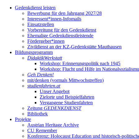
Gedenkdienst leisten
Bewerbung für den Jahrgang 2027/28
Interessent*innen-Infomails
Einsatzstellen
Vorbereitung für den Gedenkdienst
Ehemalige Gedenkdienstleistende
Fördergeber*innen
Zivildienst an der KZ-Gedenkstätte Mauthausen
Bildungsprogramm
DidaktikWerkstatt
Workshop: Erinnerungspolitik nach 1945
Workshop: Flucht und Hilfe im Nationalsozialism
Geh Denken!
mit/denken (vormals Mittwochstreffen)
studienfahrten.at
Unser Angebot
Zielorte und Beispielfahrten
Vergangene Studienfahrten
Zeitung
GEDENKDIENST
Bibliothek
Projekte
Austrian Heritage Archive
CU Remember
Konferenz: Holocaust Education und historisch-politisch