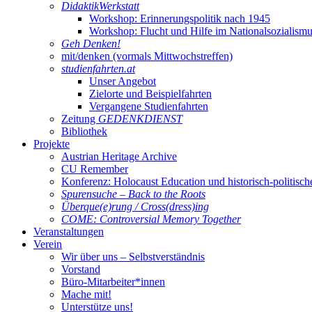
DidaktikWerkstatt
Workshop: Erinnerungspolitik nach 1945
Workshop: Flucht und Hilfe im Nationalsozialism
Geh Denken!
mit/denken (vormals Mittwochstreffen)
studienfahrten.at
Unser Angebot
Zielorte und Beispielfahrten
Vergangene Studienfahrten
Zeitung
GEDENKDIENST
Bibliothek
Projekte
Austrian Heritage Archive
CU Remember
Konferenz: Holocaust Education und historisch-politisch
Spurensuche – Back to the Roots
Überque(e)rung / Cross(dress)ing
COME: Controversial Memory Together
Veranstaltungen
Verein
Wir über uns – Selbstverständnis
Vorstand
Büro-Mitarbeiter*innen
Mache mit!
Unterstütze uns!