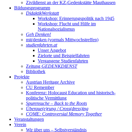
Zivildienst an der KZ-Gedenkstätte Mauthausen
Bildungsprogramm
DidaktikWerkstatt
Workshop: Erinnerungspolitik nach 1945
Workshop: Flucht und Hilfe im
Nationalsozialismus
Geh Denken!
mit/denken (vormals Mittwochstreffen)
studienfahrten.at
Unser Angebot
Zielorte und Beispielfahrten
Vergangene Studienfahrten
Zeitung
GEDENKDIENST
Bibliothek
Projekte
Austrian Heritage Archive
CU Remember
Konferenz: Holocaust Education und historisch-
politische Vermittlung
Spurensuche – Back to the Roots
Überque(e)rung / Cross(dress)ing
COME: Controversial Memory Together
Veranstaltungen
Verein
Wir über uns – Selbstverständnis