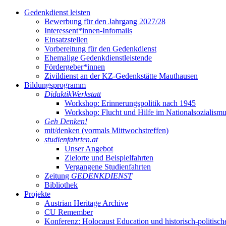
Gedenkdienst leisten
Bewerbung für den Jahrgang 2027/28
Interessent*innen-Infomails
Einsatzstellen
Vorbereitung für den Gedenkdienst
Ehemalige Gedenkdienstleistende
Fördergeber*innen
Zivildienst an der KZ-Gedenkstätte Mauthausen
Bildungsprogramm
DidaktikWerkstatt
Workshop: Erinnerungspolitik nach 1945
Workshop: Flucht und Hilfe im Nationalsozialism
Geh Denken!
mit/denken (vormals Mittwochstreffen)
studienfahrten.at
Unser Angebot
Zielorte und Beispielfahrten
Vergangene Studienfahrten
Zeitung
GEDENKDIENST
Bibliothek
Projekte
Austrian Heritage Archive
CU Remember
Konferenz: Holocaust Education und historisch-politisch