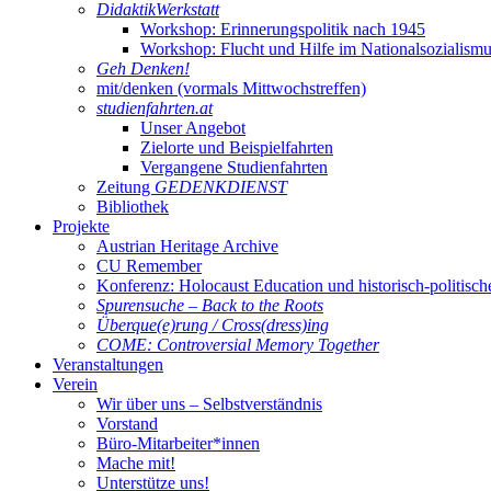
DidaktikWerkstatt
Workshop: Erinnerungspolitik nach 1945
Workshop: Flucht und Hilfe im Nationalsozialism
Geh Denken!
mit/denken (vormals Mittwochstreffen)
studienfahrten.at
Unser Angebot
Zielorte und Beispielfahrten
Vergangene Studienfahrten
Zeitung
GEDENKDIENST
Bibliothek
Projekte
Austrian Heritage Archive
CU Remember
Konferenz: Holocaust Education und historisch-politisch
Spurensuche – Back to the Roots
Überque(e)rung / Cross(dress)ing
COME: Controversial Memory Together
Veranstaltungen
Verein
Wir über uns – Selbstverständnis
Vorstand
Büro-Mitarbeiter*innen
Mache mit!
Unterstütze uns!