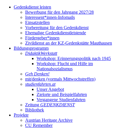
Gedenkdienst leisten
Bewerbung für den Jahrgang 2027/28
Interessent*innen-Infomails
Einsatzstellen
Vorbereitung für den Gedenkdienst
Ehemalige Gedenkdienstleistende
Fördergeber*innen
Zivildienst an der KZ-Gedenkstätte Mauthausen
Bildungsprogramm
DidaktikWerkstatt
Workshop: Erinnerungspolitik nach 1945
Workshop: Flucht und Hilfe im
Nationalsozialismus
Geh Denken!
mit/denken (vormals Mittwochstreffen)
studienfahrten.at
Unser Angebot
Zielorte und Beispielfahrten
Vergangene Studienfahrten
Zeitung
GEDENKDIENST
Bibliothek
Projekte
Austrian Heritage Archive
CU Remember