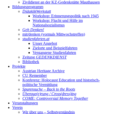
Zivildienst an der KZ-Gedenkstätte Mauthausen
Bildungsprogramm
DidaktikWerkstatt
Workshop: Erinnerungspolitik nach 1945
Workshop: Flucht und Hilfe im
Nationalsozialismus
Geh Denken!
mit/denken (vormals Mittwochstreffen)
studienfahrten.at
Unser Angebot
Zielorte und Beispielfahrten
Vergangene Studienfahrten
Zeitung
GEDENKDIENST
Bibliothek
Projekte
Austrian Heritage Archive
CU Remember
Konferenz: Holocaust Education und historisch-
politische Vermittlung
Spurensuche – Back to the Roots
Überque(e)rung / Cross(dress)ing
COME: Controversial Memory Together
Veranstaltungen
Verein
Wir über uns – Selbstverständnis