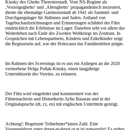
Kinsky des Ghetto Theresienstadt. Vom NS-Regime als
‚Vorzeigeghetto‘ und ‚Altenghetto‘ propagandistisch inszeniert,
diente die ehemalige Garnisonsstadt ab 1941 als Sammel- und
Durchgangslager für Jüdinnen und Juden. Anhand von
Tagebuchaufzeichnungen und Erinnerungen schildert der Film
eindrücklich die Erlebnisse im Lager. Daneben seht vor allem das
Weiterleben nach Ende des Zweiten Weltkriegs im Zentrum. In
Gesprächen mit Lebenspartnern, Kindern und Enkelkinder zeigt
die Regisseurin auf, wie der Holocaust das Familienleben prägte.
Im Rahmen des Screenings ist es uns ein Anliegen an die 2020
verstorbene Helga Pollak-Kinsky, einen langjährige
Unterstützerin des Vereins, zu erinnern.
Der Film wird eingeleitet und kommentiert von der
Filmemacherin und Historikerin Aylin Basaran und in der
Originalsprache (dt, cz, en) mit englischen Untertiteln gezeigt.
Achtung!: Begrenzte Teilnehmer*innen Zahl. Eine
Voranmeldung unter depot-at-depot.or.at ist notwendig! Es gelten