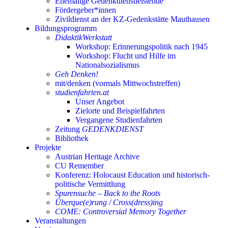
Ehemalige Gedenkdienstleistende
Fördergeber*innen
Zivildienst an der KZ-Gedenkstätte Mauthausen
Bildungsprogramm
DidaktikWerkstatt
Workshop: Erinnerungspolitik nach 1945
Workshop: Flucht und Hilfe im
Nationalsozialismus
Geh Denken!
mit/denken (vormals Mittwochstreffen)
studienfahrten.at
Unser Angebot
Zielorte und Beispielfahrten
Vergangene Studienfahrten
Zeitung
GEDENKDIENST
Bibliothek
Projekte
Austrian Heritage Archive
CU Remember
Konferenz: Holocaust Education und historisch-
politische Vermittlung
Spurensuche – Back to the Roots
Überque(e)rung / Cross(dress)ing
COME: Controversial Memory Together
Veranstaltungen