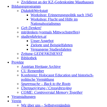
Zivildienst an der KZ-Gedenkstätte Mauthausen
Bildungsprogramm
DidaktikWerkstatt
Workshop: Erinnerungspolitik nach 1945
Workshop: Flucht und Hilfe im
Nationalsozialismus
Geh Denken!
mit/denken (vormals Mittwochstreffen)
studienfahrten.at
Unser Angebot
Zielorte und Beispielfahrten
Vergangene Studienfahrten
Zeitung
GEDENKDIENST
Bibliothek
Projekte
Austrian Heritage Archive
CU Remember
Konferenz: Holocaust Education und historisch-
politische Vermittlung
Spurensuche – Back to the Roots
Überque(e)rung / Cross(dress)ing
COME: Controversial Memory Together
Veranstaltungen
Verein
Wir über uns – Selbstverständnis