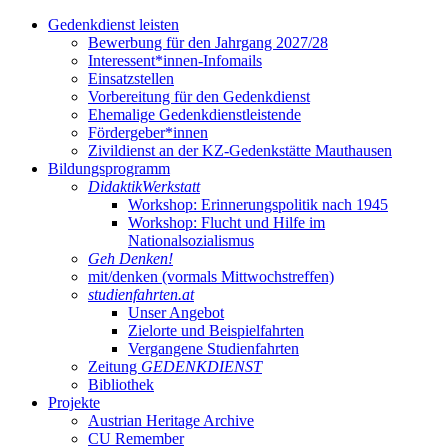
Gedenkdienst leisten
Bewerbung für den Jahrgang 2027/28
Interessent*innen-Infomails
Einsatzstellen
Vorbereitung für den Gedenkdienst
Ehemalige Gedenkdienstleistende
Fördergeber*innen
Zivildienst an der KZ-Gedenkstätte Mauthausen
Bildungsprogramm
DidaktikWerkstatt
Workshop: Erinnerungspolitik nach 1945
Workshop: Flucht und Hilfe im
Nationalsozialismus
Geh Denken!
mit/denken (vormals Mittwochstreffen)
studienfahrten.at
Unser Angebot
Zielorte und Beispielfahrten
Vergangene Studienfahrten
Zeitung
GEDENKDIENST
Bibliothek
Projekte
Austrian Heritage Archive
CU Remember