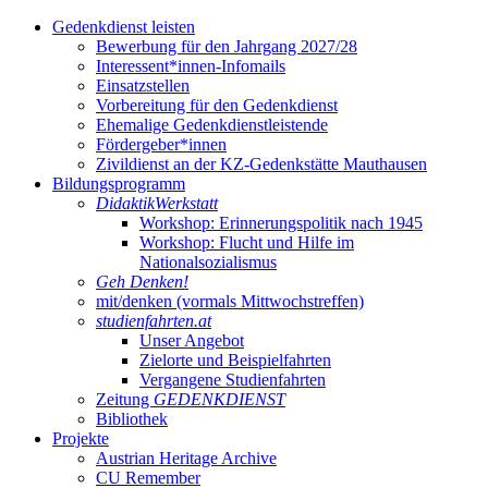
Gedenkdienst leisten
Bewerbung für den Jahrgang 2027/28
Interessent*innen-Infomails
Einsatzstellen
Vorbereitung für den Gedenkdienst
Ehemalige Gedenkdienstleistende
Fördergeber*innen
Zivildienst an der KZ-Gedenkstätte Mauthausen
Bildungsprogramm
DidaktikWerkstatt
Workshop: Erinnerungspolitik nach 1945
Workshop: Flucht und Hilfe im
Nationalsozialismus
Geh Denken!
mit/denken (vormals Mittwochstreffen)
studienfahrten.at
Unser Angebot
Zielorte und Beispielfahrten
Vergangene Studienfahrten
Zeitung
GEDENKDIENST
Bibliothek
Projekte
Austrian Heritage Archive
CU Remember