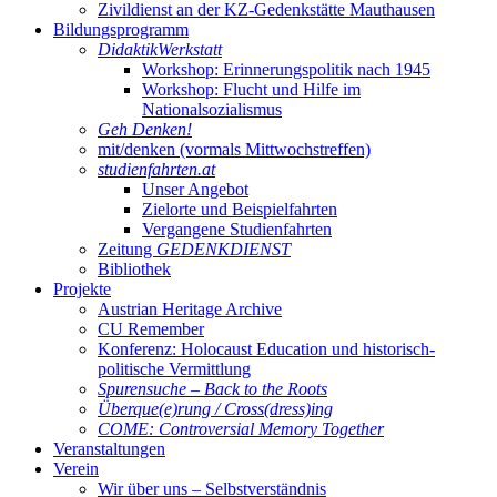
Zivildienst an der KZ-Gedenkstätte Mauthausen
Bildungsprogramm
DidaktikWerkstatt
Workshop: Erinnerungspolitik nach 1945
Workshop: Flucht und Hilfe im
Nationalsozialismus
Geh Denken!
mit/denken (vormals Mittwochstreffen)
studienfahrten.at
Unser Angebot
Zielorte und Beispielfahrten
Vergangene Studienfahrten
Zeitung
GEDENKDIENST
Bibliothek
Projekte
Austrian Heritage Archive
CU Remember
Konferenz: Holocaust Education und historisch-
politische Vermittlung
Spurensuche – Back to the Roots
Überque(e)rung / Cross(dress)ing
COME: Controversial Memory Together
Veranstaltungen
Verein
Wir über uns – Selbstverständnis