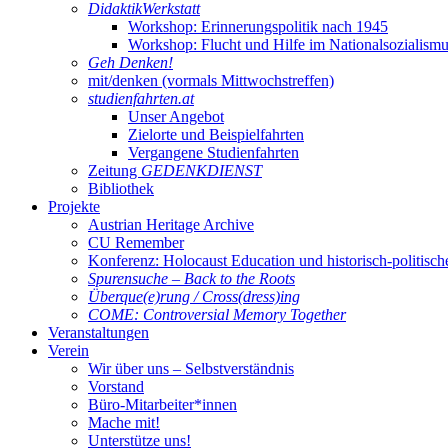
DidaktikWerkstatt
Workshop: Erinnerungspolitik nach 1945
Workshop: Flucht und Hilfe im Nationalsozialism
Geh Denken!
mit/denken (vormals Mittwochstreffen)
studienfahrten.at
Unser Angebot
Zielorte und Beispielfahrten
Vergangene Studienfahrten
Zeitung
GEDENKDIENST
Bibliothek
Projekte
Austrian Heritage Archive
CU Remember
Konferenz: Holocaust Education und historisch-politisch
Spurensuche – Back to the Roots
Überque(e)rung / Cross(dress)ing
COME: Controversial Memory Together
Veranstaltungen
Verein
Wir über uns – Selbstverständnis
Vorstand
Büro-Mitarbeiter*innen
Mache mit!
Unterstütze uns!