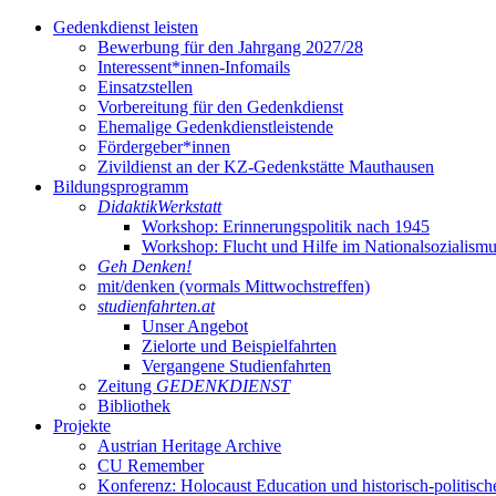
Gedenkdienst leisten
Bewerbung für den Jahrgang 2027/28
Interessent*innen-Infomails
Einsatzstellen
Vorbereitung für den Gedenkdienst
Ehemalige Gedenkdienstleistende
Fördergeber*innen
Zivildienst an der KZ-Gedenkstätte Mauthausen
Bildungsprogramm
DidaktikWerkstatt
Workshop: Erinnerungspolitik nach 1945
Workshop: Flucht und Hilfe im Nationalsozialism
Geh Denken!
mit/denken (vormals Mittwochstreffen)
studienfahrten.at
Unser Angebot
Zielorte und Beispielfahrten
Vergangene Studienfahrten
Zeitung
GEDENKDIENST
Bibliothek
Projekte
Austrian Heritage Archive
CU Remember
Konferenz: Holocaust Education und historisch-politisch