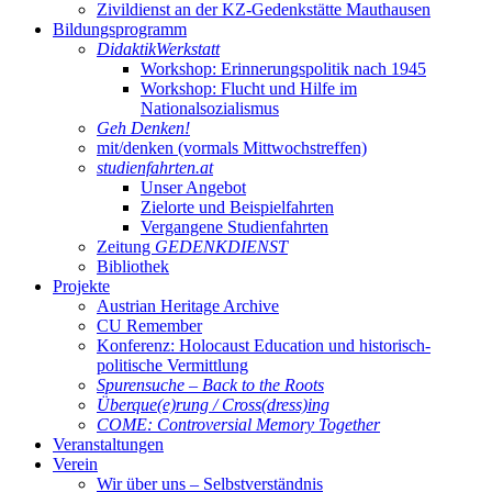
Zivildienst an der KZ-Gedenkstätte Mauthausen
Bildungsprogramm
DidaktikWerkstatt
Workshop: Erinnerungspolitik nach 1945
Workshop: Flucht und Hilfe im
Nationalsozialismus
Geh Denken!
mit/denken (vormals Mittwochstreffen)
studienfahrten.at
Unser Angebot
Zielorte und Beispielfahrten
Vergangene Studienfahrten
Zeitung
GEDENKDIENST
Bibliothek
Projekte
Austrian Heritage Archive
CU Remember
Konferenz: Holocaust Education und historisch-
politische Vermittlung
Spurensuche – Back to the Roots
Überque(e)rung / Cross(dress)ing
COME: Controversial Memory Together
Veranstaltungen
Verein
Wir über uns – Selbstverständnis