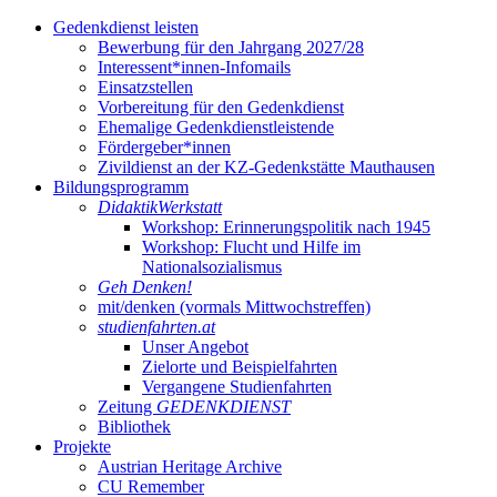
Gedenkdienst leisten
Bewerbung für den Jahrgang 2027/28
Interessent*innen-Infomails
Einsatzstellen
Vorbereitung für den Gedenkdienst
Ehemalige Gedenkdienstleistende
Fördergeber*innen
Zivildienst an der KZ-Gedenkstätte Mauthausen
Bildungsprogramm
DidaktikWerkstatt
Workshop: Erinnerungspolitik nach 1945
Workshop: Flucht und Hilfe im
Nationalsozialismus
Geh Denken!
mit/denken (vormals Mittwochstreffen)
studienfahrten.at
Unser Angebot
Zielorte und Beispielfahrten
Vergangene Studienfahrten
Zeitung
GEDENKDIENST
Bibliothek
Projekte
Austrian Heritage Archive
CU Remember