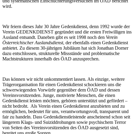
und systematischen Einschüchterungsversuchen im ÖAD berichtet
wird.
Wir feiern dieses Jahr 30 Jahre Gedenkdienst, denn 1992 wurde der
Verein GEDENKDIENST gegründet und die ersten Freiwilligen ins
Ausland entsandt. Daneben gibt es seit 1998 noch den
Verein
Österreichischer Auslandsdienst
, der ebenfalls einen Gedenkdienst
anbietet. Zu diesem 30-jährigen Jubiläum hat sich Jonathan Dorner
dazu entschlossen, strukturelle Missstände und problematische
Machtstrukturen innerhalb des ÖAD anzusprechen.
Das können wir nicht unkommentiert lassen. Als einzige, weitere
Trägerorganisation für einen Gedenkdienst schockieren uns die
schwerwiegenden Vorwürfe gegenüber dem ÖAD und dessen
Vereinsvorsitzenden. Junge, motivierte Menschen, die einen
Gedenkdienst leisten möchten, gehören unterstützt und gefördert –
nicht bedroht. Als Verein einen Gedenkdienst anzubieten und zu
ermöglichen, bedeutet für uns, verantwortungsvoll, transparent und
fair zu handeln. Dass Gedenkdienstleistende anscheinend schon seit
längerem Klags- und Suiziddrohungen sowie psychischem Terror
von Seiten des Vereinsvorsitzenden des ÖAD ausgesetzt sind,
bereitet uns große Sorgen.