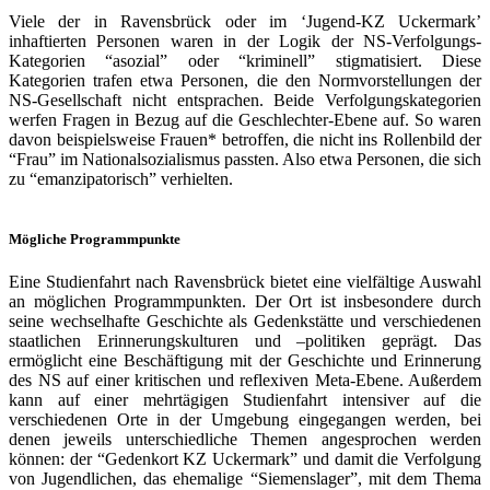
Viele der in Ravensbrück oder im ‘Jugend-KZ Uckermark’
inhaftierten Personen waren in der Logik der NS-Verfolgungs-
Kategorien “asozial” oder “kriminell” stigmatisiert. Diese
Kategorien trafen etwa Personen, die den Normvorstellungen der
NS-Gesellschaft nicht entsprachen. Beide Verfolgungskategorien
werfen Fragen in Bezug auf die Geschlechter-Ebene auf. So waren
davon beispielsweise Frauen* betroffen, die nicht ins Rollenbild der
“Frau” im Nationalsozialismus passten. Also etwa Personen, die sich
zu “emanzipatorisch” verhielten.
Mögliche Programmpunkte
Eine Studienfahrt nach Ravensbrück bietet eine vielfältige Auswahl
an möglichen Programmpunkten. Der Ort ist insbesondere durch
seine wechselhafte Geschichte als Gedenkstätte und verschiedenen
staatlichen Erinnerungskulturen und –politiken geprägt. Das
ermöglicht eine Beschäftigung mit der Geschichte und Erinnerung
des NS auf einer kritischen und reflexiven Meta-Ebene. Außerdem
kann auf einer mehrtägigen Studienfahrt intensiver auf die
verschiedenen Orte in der Umgebung eingegangen werden, bei
denen jeweils unterschiedliche Themen angesprochen werden
können: der “Gedenkort KZ Uckermark” und damit die Verfolgung
von Jugendlichen, das ehemalige “Siemenslager”, mit dem Thema