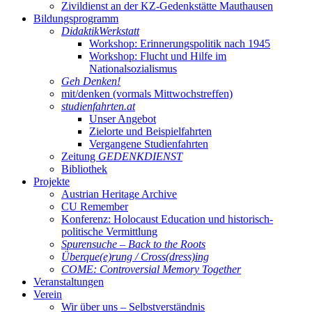
Zivildienst an der KZ-Gedenkstätte Mauthausen
Bildungsprogramm
DidaktikWerkstatt
Workshop: Erinnerungspolitik nach 1945
Workshop: Flucht und Hilfe im
Nationalsozialismus
Geh Denken!
mit/denken (vormals Mittwochstreffen)
studienfahrten.at
Unser Angebot
Zielorte und Beispielfahrten
Vergangene Studienfahrten
Zeitung
GEDENKDIENST
Bibliothek
Projekte
Austrian Heritage Archive
CU Remember
Konferenz: Holocaust Education und historisch-
politische Vermittlung
Spurensuche – Back to the Roots
Überque(e)rung / Cross(dress)ing
COME: Controversial Memory Together
Veranstaltungen
Verein
Wir über uns – Selbstverständnis