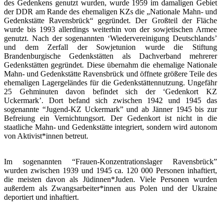
des Gedenkens genutzt wurden, wurde 1959 im damaligen Gebiet
der DDR am Rande des ehemaligen KZs die „Nationale Mahn- und
Gedenkstätte Ravensbrück“ gegründet. Der Großteil der Fläche
wurde bis 1993 allerdings weiterhin von der sowjetischen Armee
genutzt. Nach der sogenannten ‘Wiedervereinigung Deutschlands’
und dem Zerfall der Sowjetunion wurde die Stiftung
Brandenburgische Gedenkstätten als Dachverband mehrerer
Gedenkstätten gegründet. Diese übernahm die ehemalige Nationale
Mahn- und Gedenkstätte Ravensbrück und öffnete größere Teile des
ehemaligen Lagergeländes für die Gedenkstättennutzung. Ungefähr
25 Gehminuten davon befindet sich der ‘Gedenkort KZ
Uckermark’. Dort befand sich zwischen 1942 und 1945 das
sogenannte “Jugend-KZ Uckermark” und ab Jänner 1945 bis zur
Befreiung ein Vernichtungsort. Der Gedenkort ist nicht in die
staatliche Mahn- und Gedenkstätte integriert, sondern wird autonom
von Aktivist*innen betreut.
Im sogenannten “Frauen-Konzentrationslager Ravensbrück”
wurden zwischen 1939 und 1945 ca. 120 000 Personen inhaftiert,
die meisten davon als Jüdinnen*Juden. Viele Personen wurden
außerdem als Zwangsarbeiter*innen aus Polen und der Ukraine
deportiert und inhaftiert.