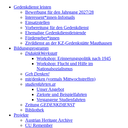
Gedenkdienst leisten
Bewerbung für den Jahrgang 2027/28
Interessent*innen-Infomails
Einsatzstellen
Vorbereitung für den Gedenkdienst
Ehemalige Gedenkdienstleistende
Fördergeber*innen
Zivildienst an der KZ-Gedenkstätte Mauthausen
Bildungsprogramm
DidaktikWerkstatt
Workshop: Erinnerungspolitik nach 1945
Workshop: Flucht und Hilfe im
Nationalsozialismus
Geh Denken!
mit/denken (vormals Mittwochstreffen)
studienfahrten.at
Unser Angebot
Zielorte und Beispielfahrten
Vergangene Studienfahrten
Zeitung
GEDENKDIENST
Bibliothek
Projekte
Austrian Heritage Archive
CU Remember