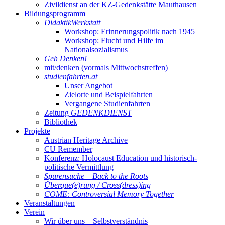
Zivildienst an der KZ-Gedenkstätte Mauthausen
Bildungsprogramm
DidaktikWerkstatt
Workshop: Erinnerungspolitik nach 1945
Workshop: Flucht und Hilfe im
Nationalsozialismus
Geh Denken!
mit/denken (vormals Mittwochstreffen)
studienfahrten.at
Unser Angebot
Zielorte und Beispielfahrten
Vergangene Studienfahrten
Zeitung
GEDENKDIENST
Bibliothek
Projekte
Austrian Heritage Archive
CU Remember
Konferenz: Holocaust Education und historisch-
politische Vermittlung
Spurensuche – Back to the Roots
Überque(e)rung / Cross(dress)ing
COME: Controversial Memory Together
Veranstaltungen
Verein
Wir über uns – Selbstverständnis