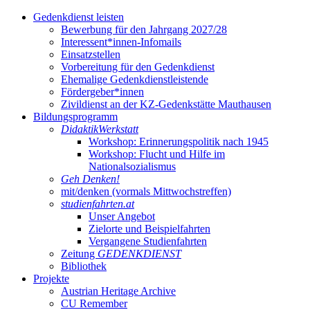
Gedenkdienst leisten
Bewerbung für den Jahrgang 2027/28
Interessent*innen-Infomails
Einsatzstellen
Vorbereitung für den Gedenkdienst
Ehemalige Gedenkdienstleistende
Fördergeber*innen
Zivildienst an der KZ-Gedenkstätte Mauthausen
Bildungsprogramm
DidaktikWerkstatt
Workshop: Erinnerungspolitik nach 1945
Workshop: Flucht und Hilfe im
Nationalsozialismus
Geh Denken!
mit/denken (vormals Mittwochstreffen)
studienfahrten.at
Unser Angebot
Zielorte und Beispielfahrten
Vergangene Studienfahrten
Zeitung
GEDENKDIENST
Bibliothek
Projekte
Austrian Heritage Archive
CU Remember