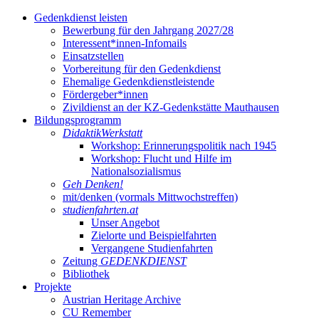
Gedenkdienst leisten
Bewerbung für den Jahrgang 2027/28
Interessent*innen-Infomails
Einsatzstellen
Vorbereitung für den Gedenkdienst
Ehemalige Gedenkdienstleistende
Fördergeber*innen
Zivildienst an der KZ-Gedenkstätte Mauthausen
Bildungsprogramm
DidaktikWerkstatt
Workshop: Erinnerungspolitik nach 1945
Workshop: Flucht und Hilfe im
Nationalsozialismus
Geh Denken!
mit/denken (vormals Mittwochstreffen)
studienfahrten.at
Unser Angebot
Zielorte und Beispielfahrten
Vergangene Studienfahrten
Zeitung
GEDENKDIENST
Bibliothek
Projekte
Austrian Heritage Archive
CU Remember