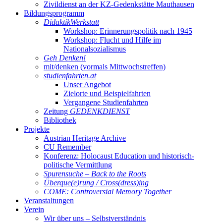
Zivildienst an der KZ-Gedenkstätte Mauthausen
Bildungsprogramm
DidaktikWerkstatt
Workshop: Erinnerungspolitik nach 1945
Workshop: Flucht und Hilfe im
Nationalsozialismus
Geh Denken!
mit/denken (vormals Mittwochstreffen)
studienfahrten.at
Unser Angebot
Zielorte und Beispielfahrten
Vergangene Studienfahrten
Zeitung
GEDENKDIENST
Bibliothek
Projekte
Austrian Heritage Archive
CU Remember
Konferenz: Holocaust Education und historisch-
politische Vermittlung
Spurensuche – Back to the Roots
Überque(e)rung / Cross(dress)ing
COME: Controversial Memory Together
Veranstaltungen
Verein
Wir über uns – Selbstverständnis