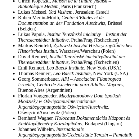
Ulrich Kopetzki,
Maison de la culture yiddish –
Bibliothèque Medem,
Paris (Frankreich)
Lukas Meissel,
Yad Vashem
, Jerusalem (Israel)
Ruben Merlin-Mörth,
Centre d’Etudes et de
Documentation an der Fondation Auschwitz
, Brüssel
(Belgien)
Lukas Papula,
Institut Terezínské iniciativy – Institut der
Theresienstädter Initiative
, Praha/Prag (Tschechien)
Markus Reinfeld,
Żydowski Instytut Historyczny/Jüdisches
Historisches Institut
, Warszawa/Warschau (Polen)
David Rennert,
Institut Terezínské iniciativy/Institut der
Theresienstädter Initiative
, Praha/Prag (Tschechien)
Emil Rennert,
Leo Baeck Institute
, New York (USA)
Thomas Rennert,
Leo Baeck Institute
, New York (USA)
Georg Sommerbauer,
AFI – Asociacion Filantropica
Israelita, Centro de Excelencia para Adultos Mayores
,
Buenos Aires (Argentinien)
Florian Voggeneder,
Międzynarodowy Dom Spotkań
Młodzieży w Oświęcimiu/Internationale
Jugendbegegnungsstätte Oświęcim/Auschwitz
,
Oświęcim/Auschwitz (Polen)
Bernhard Wagner,
Holocaust Dokumentációs Központ és
Emlékgyűjtemény Közalapítvány
, Budapest (Ungarn)
Johannes Wilhelm,
Internationale
Jugendbegegnungsstätte/Gedenkstätte Terezín – Pamatnik