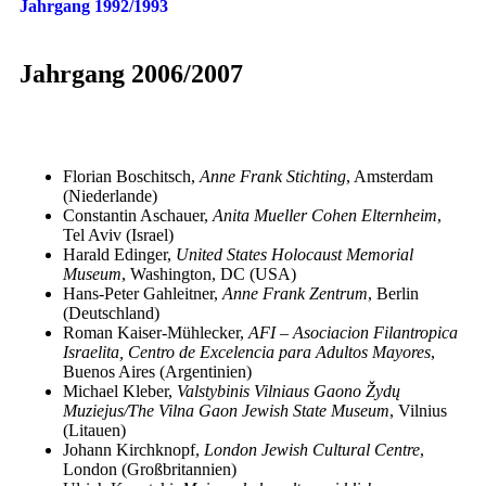
Jahrgang 1992/1993
Jahrgang 2006/2007
Florian Boschitsch,
Anne Frank Stichting
, Amsterdam
(Niederlande)
Constantin Aschauer,
Anita Mueller Cohen Elternheim
,
Tel Aviv (Israel)
Harald Edinger,
United States Holocaust Memorial
Museum
, Washington, DC (USA)
Hans-Peter Gahleitner,
Anne Frank Zentrum
, Berlin
(Deutschland)
Roman Kaiser-Mühlecker,
AFI – Asociacion Filantropica
Israelita, Centro de Excelencia para Adultos Mayores
,
Buenos Aires (Argentinien)
Michael Kleber,
Valstybinis Vilniaus Gaono Žydų
Muziejus/The Vilna Gaon Jewish State Museum
, Vilnius
(Litauen)
Johann Kirchknopf,
London Jewish Cultural Centre
,
London (Großbritannien)