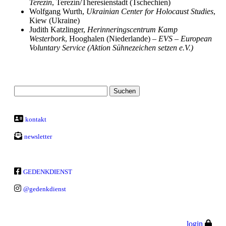
Terezín
, Terezín/Theresienstadt (Tschechien)
Wolfgang Wurth,
Ukrainian Center for Holocaust Studies
,
Kiew (Ukraine)
Judith Katzlinger,
Herinneringscentrum Kamp
Westerbork
, Hooghalen (Niederlande) –
EVS
–
European
Voluntary Service (Aktion Sühnezeichen setzen e.V.)
kontakt
newsletter
GEDENKDIENST
@gedenkdienst
login