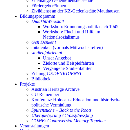
Ehemalige Gedenkdienstleistende
Fördergeber*innen
Zivildienst an der KZ-Gedenkstätte Mauthausen
Bildungsprogramm
DidaktikWerkstatt
Workshop: Erinnerungspolitik nach 1945
Workshop: Flucht und Hilfe im
Nationalsozialismus
Geh Denken!
mit/denken (vormals Mittwochstreffen)
studienfahrten.at
Unser Angebot
Zielorte und Beispielfahrten
Vergangene Studienfahrten
Zeitung
GEDENKDIENST
Bibliothek
Projekte
Austrian Heritage Archive
CU Remember
Konferenz: Holocaust Education und historisch-
politische Vermittlung
Spurensuche – Back to the Roots
Überque(e)rung / Cross(dress)ing
COME: Controversial Memory Together
Veranstaltungen