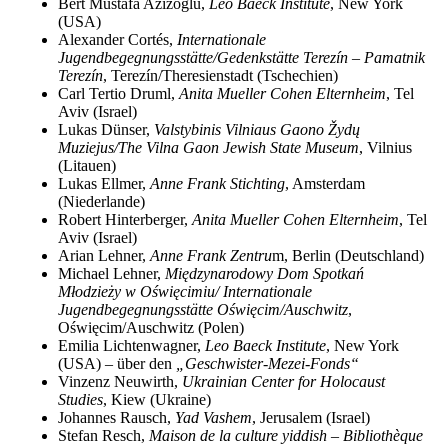
Bert Mustafa Azizoglu,
Leo Baeck Institute
, New York
(USA)
Alexander Cortés,
Internationale
Jugendbegegnungsstätte/Gedenkstätte Terezín – Pamatnik
Terezín
, Terezín/Theresienstadt (Tschechien)
Carl Tertio Druml,
Anita Mueller Cohen Elternheim
, Tel
Aviv (Israel)
Lukas Dünser,
Valstybinis Vilniaus Gaono Žydų
Muziejus/The Vilna Gaon Jewish State Museum
, Vilnius
(Litauen)
Lukas Ellmer,
Anne Frank Stichting
, Amsterdam
(Niederlande)
Robert Hinterberger,
Anita Mueller Cohen Elternheim
, Tel
Aviv (Israel)
Arian Lehner,
Anne Frank Zentru
m, Berlin (Deutschland)
Michael Lehner,
Międzynarodowy Dom Spotkań
Młodzieży w Oświęcimiu/ Internationale
Jugendbegegnungsstätte Oświęcim/Auschwitz
,
Oświęcim/Auschwitz (Polen)
Emilia Lichtenwagner,
Leo Baeck Institute
, New York
(USA) – über den
„Geschwister-Mezei-Fonds“
Vinzenz Neuwirth,
Ukrainian Center for Holocaust
Studies
, Kiew (Ukraine)
Johannes Rausch,
Yad Vashem
, Jerusalem (Israel)
Stefan Resch,
Maison de la culture yiddish – Bibliothèque