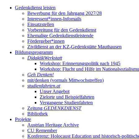
Gedenkdienst leisten
Bewerbung für den Jahrgang 2027/28
Interessent*innen-Infomails
Einsatzstellen
Vorbereitung für den Gedenkdienst
Ehemalige Gedenkdienstleistende
Fördergeber*innen
Zivildienst an der KZ-Gedenkstätte Mauthausen
Bildungsprogramm
DidaktikWerkstatt
Workshop: Erinnerungspolitik nach 1945
Workshop: Flucht und Hilfe im Nationalsozialism
Geh Denken!
mit/denken (vormals Mittwochstreffen)
studienfahrten.at
Unser Angebot
Zielorte und Beispielfahrten
Vergangene Studienfahrten
Zeitung
GEDENKDIENST
Bibliothek
Projekte
Austrian Heritage Archive
CU Remember
Konferenz: Holocaust Education und historisch-politisch