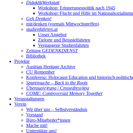
DidaktikWerkstatt
Workshop: Erinnerungspolitik nach 1945
Workshop: Flucht und Hilfe im Nationalsozialism
Geh Denken!
mit/denken (vormals Mittwochstreffen)
studienfahrten.at
Unser Angebot
Zielorte und Beispielfahrten
Vergangene Studienfahrten
Zeitung
GEDENKDIENST
Bibliothek
Projekte
Austrian Heritage Archive
CU Remember
Konferenz: Holocaust Education und historisch-politisch
Spurensuche – Back to the Roots
Überque(e)rung / Cross(dress)ing
COME: Controversial Memory Together
Veranstaltungen
Verein
Wir über uns – Selbstverständnis
Vorstand
Büro-Mitarbeiter*innen
Mache mit!
Unterstütze uns!