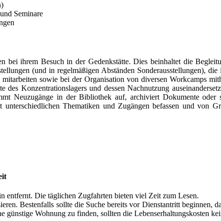
n)
 und Seminare
ungen
en bei ihrem Besuch in der Gedenkstätte. Dies beinhaltet die Beglei
sstellungen (und in regelmäßigen Abständen Sonderausstellungen), die
mitarbeiten sowie bei der Organisation von diversen Workcamps mit
te des Konzentrationslagers und dessen Nachnutzung auseinandersetze
mmt Neuzugänge in der Bibliothek auf, archiviert Dokumente oder so
it unterschiedlichen Thematiken und Zugängen befassen und von G
it
n entfernt. Die täglichen Zugfahrten bieten viel Zeit zum Lesen.
eren. Bestenfalls sollte die Suche bereits vor Dienstantritt beginnen,
ine günstige Wohnung zu finden, sollten die Lebenserhaltungskosten kei