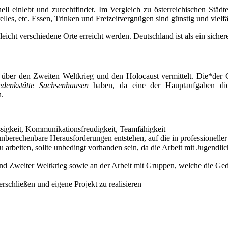
ll einlebt und zurechtfindet. Im Vergleich zu österreichischen Städte
relles, etc. Essen, Trinken und Freizeitvergnügen sind günstig und vielfä
n leicht verschiedene Orte erreicht werden. Deutschland ist als ein sich
 über den Zweiten Weltkrieg und den Holocaust vermittelt. Die*der Ge
denkstätte Sachsenhausen
haben, da eine der Hauptaufgaben die 
n.
ssigkeit, Kommunikationsfreudigkeit, Teamfähigkeit
t unberechenbare Herausforderungen entstehen, auf die in professionell
u arbeiten, sollte unbedingt vorhanden sein, da die Arbeit mit Jugendl
nd Zweiter Weltkrieg sowie an der Arbeit mit Gruppen, welche die Ged
erschließen und eigene Projekt zu realisieren