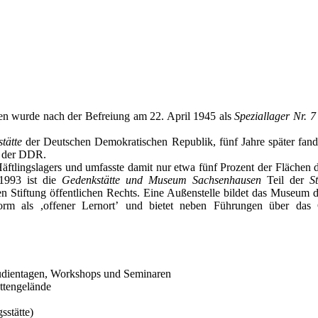
en wurde nach der Befreiung am 22. April 1945 als
Speziallager Nr. 7
tätte
der Deutschen Demokratischen Republik, fünf Jahre später fand
in der DDR.
äftlingslagers und umfasste damit nur etwa fünf Prozent der Flächen d
 1993 ist die
Gedenkstätte und Museum Sachsenhausen
Teil der
S
 Stiftung öffentlichen Rechts. Eine Außenstelle bildet das Museum
Form als ,offener Lernortʼ und bietet neben Führungen über d
tudientagen, Workshops und Seminaren
ttengelände
stätte)