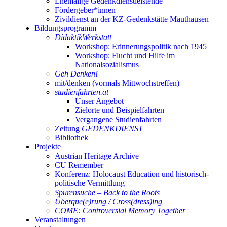
Ehemalige Gedenkdienstleistende
Fördergeber*innen
Zivildienst an der KZ-Gedenkstätte Mauthausen
Bildungsprogramm
DidaktikWerkstatt
Workshop: Erinnerungspolitik nach 1945
Workshop: Flucht und Hilfe im
Nationalsozialismus
Geh Denken!
mit/denken (vormals Mittwochstreffen)
studienfahrten.at
Unser Angebot
Zielorte und Beispielfahrten
Vergangene Studienfahrten
Zeitung
GEDENKDIENST
Bibliothek
Projekte
Austrian Heritage Archive
CU Remember
Konferenz: Holocaust Education und historisch-
politische Vermittlung
Spurensuche – Back to the Roots
Überque(e)rung / Cross(dress)ing
COME: Controversial Memory Together
Veranstaltungen