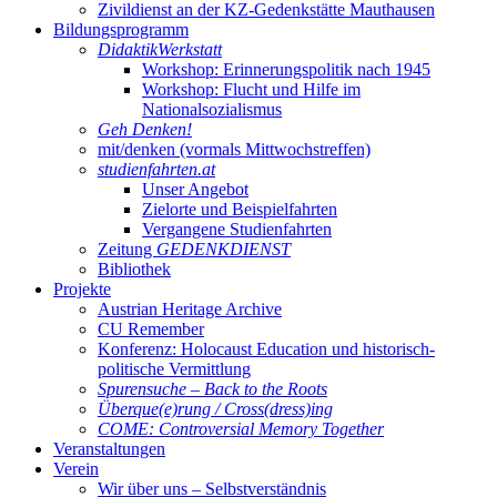
Zivildienst an der KZ-Gedenkstätte Mauthausen
Bildungsprogramm
DidaktikWerkstatt
Workshop: Erinnerungspolitik nach 1945
Workshop: Flucht und Hilfe im
Nationalsozialismus
Geh Denken!
mit/denken (vormals Mittwochstreffen)
studienfahrten.at
Unser Angebot
Zielorte und Beispielfahrten
Vergangene Studienfahrten
Zeitung
GEDENKDIENST
Bibliothek
Projekte
Austrian Heritage Archive
CU Remember
Konferenz: Holocaust Education und historisch-
politische Vermittlung
Spurensuche – Back to the Roots
Überque(e)rung / Cross(dress)ing
COME: Controversial Memory Together
Veranstaltungen
Verein
Wir über uns – Selbstverständnis