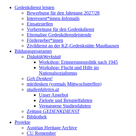
Gedenkdienst leisten
Bewerbung für den Jahrgang 2027/28
Interessent*innen-Infomails
Einsatzstellen
Vorbereitung für den Gedenkdienst
Ehemalige Gedenkdienstleistende
Fördergeber*innen
Zivildienst an der KZ-Gedenkstätte Mauthausen
Bildungsprogramm
DidaktikWerkstatt
Workshop: Erinnerungspolitik nach 1945
Workshop: Flucht und Hilfe im
Nationalsozialismus
Geh Denken!
mit/denken (vormals Mittwochstreffen)
studienfahrten.at
Unser Angebot
Zielorte und Beispielfahrten
Vergangene Studienfahrten
Zeitung
GEDENKDIENST
Bibliothek
Projekte
Austrian Heritage Archive
CU Remember